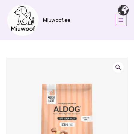
Skip
to
content
Miuwoof.ee