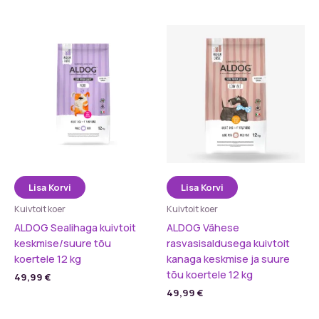
Lisa Korvi
Lisa Korvi
Kuivtoit koer
Kuivtoit koer
ALDOG Sealihaga kuivtoit
ALDOG Vähese
keskmise/suure tõu
rasvasisaldusega kuivtoit
koertele 12 kg
kanaga keskmise ja suure
tõu koertele 12 kg
49,99
€
49,99
€