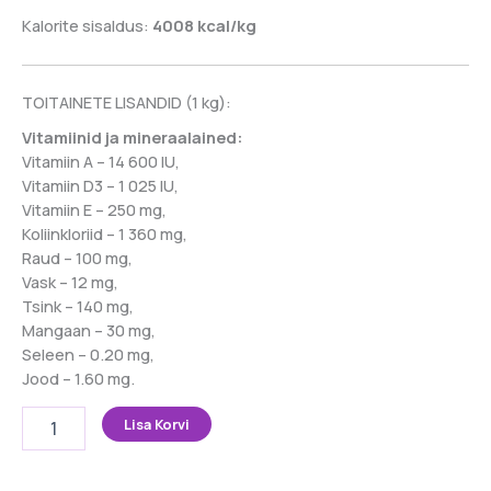
Kalorite sisaldus:
4008 kcal/kg
TOITAINETE LISANDID (1 kg):
Vitamiinid ja mineraalained:
Vitamiin A – 14 600 IU,
Vitamiin D3 – 1 025 IU,
Vitamiin E – 250 mg,
Koliinkloriid – 1 360 mg,
Raud – 100 mg,
Vask – 12 mg,
Tsink – 140 mg,
Mangaan – 30 mg,
Seleen – 0.20 mg,
Jood – 1.60 mg.
ALDOG
Lisa Korvi
NORDIC
SEA
kuivtoit