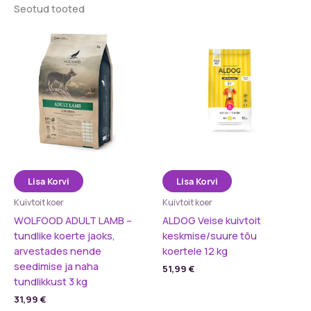
Seotud tooted
Lisa Korvi
Lisa Korvi
Kuivtoit koer
Kuivtoit koer
WOLFOOD ADULT LAMB –
ALDOG Veise kuivtoit
tundlike koerte jaoks,
keskmise/suure tõu
arvestades nende
koertele 12 kg
seedimise ja naha
51,99
€
tundlikkust 3 kg
31,99
€