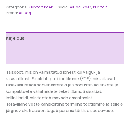
lõhe
Kategooria:
Kuivtoit koer
Sildid:
AlDog
,
koer
,
kuivtoit
ja
Bränd:
ALDog
teraviljaga
keskmise/suure
tõu
koertele
Kirjeldus
12
kg
Lisainfo
kogus
Arvustused (0)
Täissööt, mis on valmistatud lõhest kui valgu- ja
rasvaallikast. Sisaldab prebiootikume (FOS), mis aitavad
tasakaalustada soolebaktereid ja soodustavad tihkete ja
kompaktsete väljaheidete teket. Samuti sisaldab
koliinkloriidi, mis toetab rasvade omastamist.
Teraviljahelveste kahekordne termiline töötlemine ja sellele
järgnev ekstrusioon tagab parema tärklise seeduvuse.