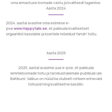
oma armastuse loomade vastu ja kvaliteedi tagamise.
Aasta 2024
2024. aastal avasime oma esimese e-
poe
www.Happytails.ee
, et pakkuda kvaliteetset
orgaanilist kassidele ja koertele mõeldud Yarrah’ toitu.
Aasta 2025
2025. aastal avasime uue e-poe, et pakkuda
lemmikloomade toitu ja tarvikuid laiemale publikule üle
Baltikumi. Valikus on nüüd ka oluliselt rohkem erinevaid
toitusid ning kvaliteetne kassiliiv.