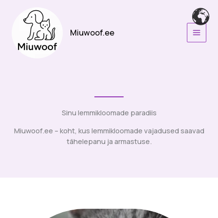
Skip
to
content
Miuwoof.ee
Sinu lemmikloomade paradiis
Miuwoof.ee – koht, kus lemmikloomade vajadused saavad
tähelepanu ja armastuse.