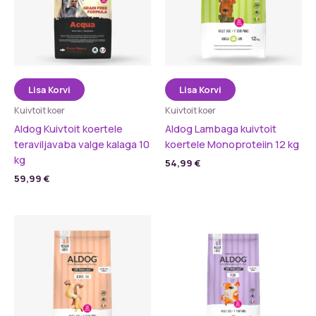
Lisa Korvi
Lisa Korvi
Kuivtoit koer
Kuivtoit koer
Aldog Kuivtoit koertele
Aldog Lambaga kuivtoit
teraviljavaba valge kalaga 10
koertele Monoproteiin 12 kg
kg
54,99
€
59,99
€