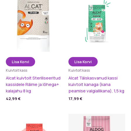
Lisa Korvi
Lisa Korvi
Kuivtoit kass
Kuivtoit kass
Alcat kuivtoit Steriliseeritud
Alcat Täiskasvanud kassi
kassidele Räime ja lõhega+
kuivtoit kanaga (kana
kalajahu 8 kg
peamise valgiallikana), 1,5 kg
42,99
€
17,99
€