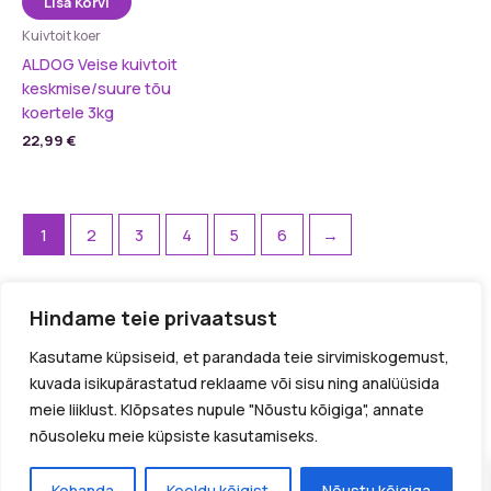
Lisa Korvi
Kuivtoit koer
ALDOG Veise kuivtoit
keskmise/suure tõu
koertele 3kg
22,99
€
1
2
3
4
5
6
→
Kõik tooted
Hindame teie privaatsust
Kodu
Kasutame küpsiseid, et parandada teie sirvimiskogemust,
Meist
kuvada isikupärastatud reklaame või sisu ning analüüsida
Blogi
meie liiklust. Klõpsates nupule "Nõustu kõigiga", annate
nõusoleku meie küpsiste kasutamiseks.
Kontakt
Autoriõigus © 2026 Miuwoof.ee
Kohanda
Keeldu kõigist
Nõustu kõigiga