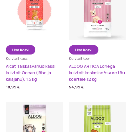
Lisa Korvi
Lisa Korvi
Kuivtoit kass
Kuivtoit koer
Alcat Täiskasvanud kassi
ALDOG ARTICA Lõhega
kuivtoit Ocean (lõhe ja
kuivtoit keskmise/suure tõu
kalajahu), 1,5 kg
koertele 12 kg
18,99
€
54,99
€