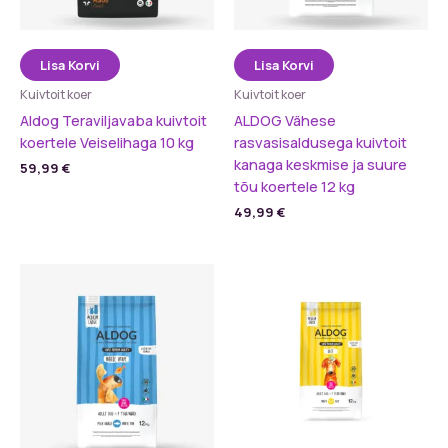
Lisa Korvi
Lisa Korvi
Kuivtoit koer
Kuivtoit koer
Aldog Teraviljavaba kuivtoit
ALDOG Vähese
koertele Veiselihaga 10 kg
rasvasisaldusega kuivtoit
kanaga keskmise ja suure
59,99
€
tõu koertele 12 kg
49,99
€