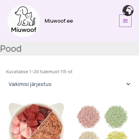
Skip
to
content
Miuwoof.ee
Pood
Kuvatakse 1–20 tulemust 115-st