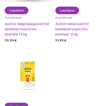
Lisa Korvi
Lisa Korvi
Kuivtoit koer
Kuivtoit koer
ALDOG Valge kalaga kuivtoit
ALDOG Veise kuivtoit
keskmise/suure tõu
keskmise/suure tõu
koertele 12 kg
koertele 12 kg
59,99
€
51,99
€