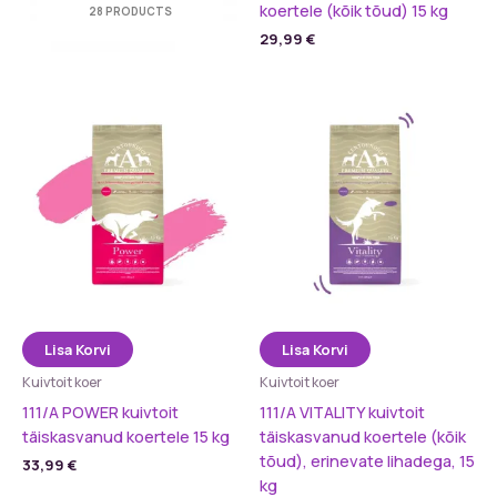
koertele (kõik tõud) 15 kg
28 PRODUCTS
29,99
€
Lisa Korvi
Lisa Korvi
Kuivtoit koer
Kuivtoit koer
111/A POWER kuivtoit
111/A VITALITY kuivtoit
täiskasvanud koertele 15 kg
täiskasvanud koertele (kõik
tõud), erinevate lihadega, 15
33,99
€
kg