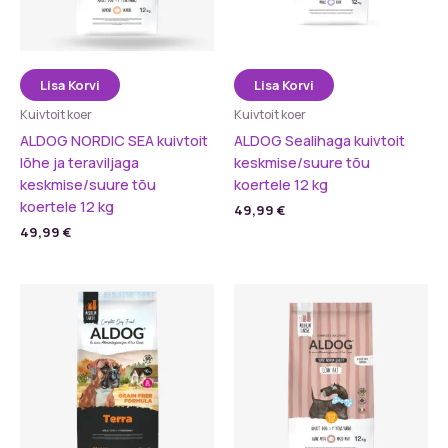
Lisa Korvi
Lisa Korvi
Kuivtoit koer
Kuivtoit koer
ALDOG NORDIC SEA kuivtoit
ALDOG Sealihaga kuivtoit
lõhe ja teraviljaga
keskmise/suure tõu
keskmise/suure tõu
koertele 12 kg
koertele 12 kg
49,99
€
49,99
€