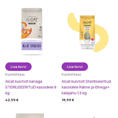
Lisa Korvi
Lisa Korvi
Kuivtoit kass
Kuivtoit kass
Alcat kuivtoit kanaga
Alcat kuivtoit Steriliseeritud
STERILISEERITUD kassidele 8
kassidele Räime ja lõhega+
kg
kalajahu 1,5 kg
42,99
€
18,99
€