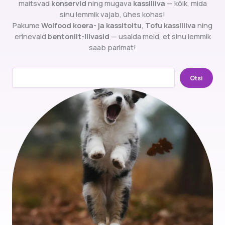
maitsvad
konservid
ning mugava
kassiliiva
— kõik, mida
sinu lemmik vajab, ühes kohas!
Pakume
Wolfood koera- ja kassitoitu
,
Tofu kassiliiva
ning
erinevaid
bentoniit-liivasid
— usalda meid, et sinu lemmik
saab parimat!
Otsi
Otsi