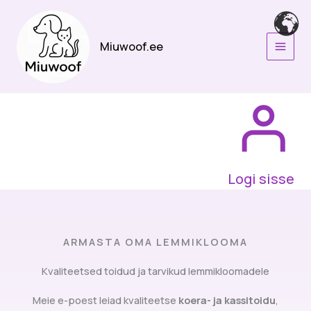
Skip
to
content
Miuwoof.ee
Logi sisse
ARMASTA OMA LEMMIKLOOMA
Kvaliteetsed toidud ja tarvikud lemmikloomadele
Meie e-poest leiad kvaliteetse
koera- ja kassitoidu
,