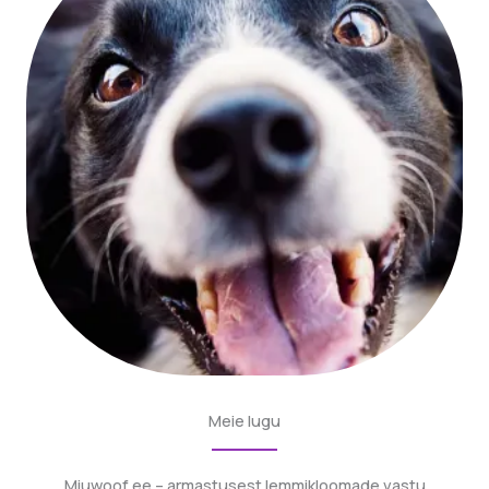
Meie lugu
Miuwoof.ee – armastusest lemmikloomade vastu