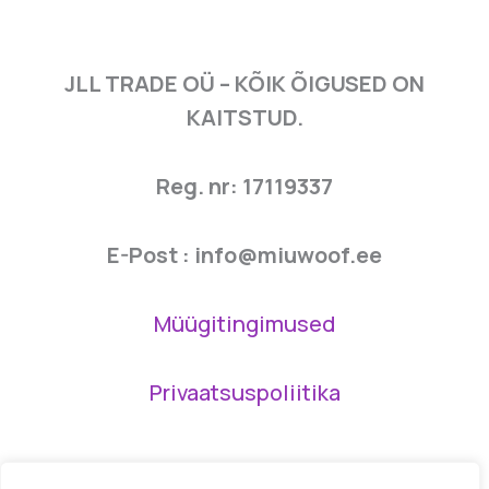
JLL TRADE OÜ – KÕIK ÕIGUSED ON
KAITSTUD.
Reg. nr: 17119337
E-Post : info@miuwoof.ee
Müügitingimused
Privaatsuspoliitika
Kõik tooted