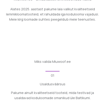
Alates 2025. aastast pakume laia valikut kvaliteetseid
lemmikloomatooteid, et rahuldada iga kodulooma vajadusi.
Meie kirg loomade suhtes peegeldub meie teenustes.
Miks valida Miuwoof.ee
01
Usaldusväärsus
Pakume ainult kvaliteetseid tooteid, mida testivad ja
usaldavad koduloomade omanikud üle Baltikumi.