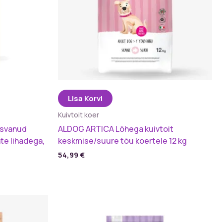
Lisa Korvi
Kuivtoit koer
kasvanud
ALDOG ARTICA Lõhega kuivtoit
ate lihadega,
keskmise/suure tõu koertele 12 kg
54,99
€