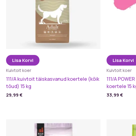
Lisa Korvi
Lisa Korvi
Kuivtoit koer
Kuivtoit koer
111/A kuivtoit täiskasvanud koertele (kõik
111/A POWER 
tõud) 15 kg
koertele 15 k
29,99
€
33,99
€