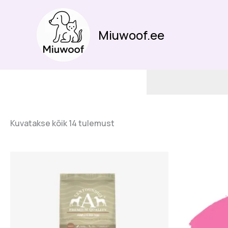
Skip
to
content
Miuwoof.ee
Kuvatakse kõik 14 tulemust