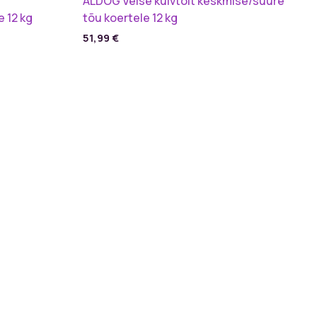
ALDOG Veise kuivtoit keskmise/suure
 12 kg
tõu koertele 12 kg
51,99
€