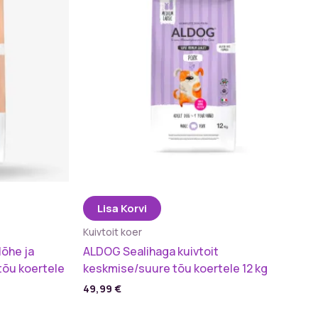
Lisa Korvi
Kuivtoit koer
lõhe ja
ALDOG Sealihaga kuivtoit
tõu koertele
keskmise/suure tõu koertele 12 kg
49,99
€