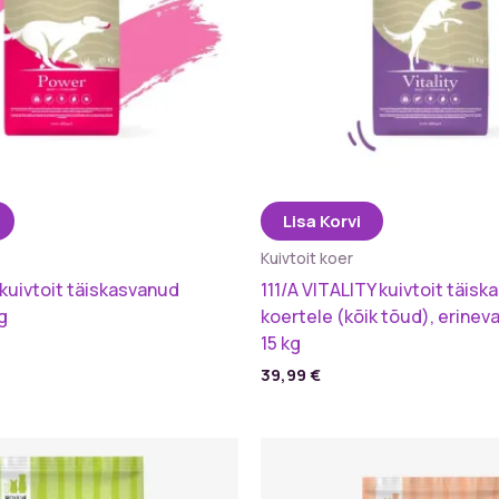
Lisa Korvi
Kuivtoit koer
kuivtoit täiskasvanud
111/A VITALITY kuivtoit täis
g
koertele (kõik tõud), erinev
15 kg
39,99
€