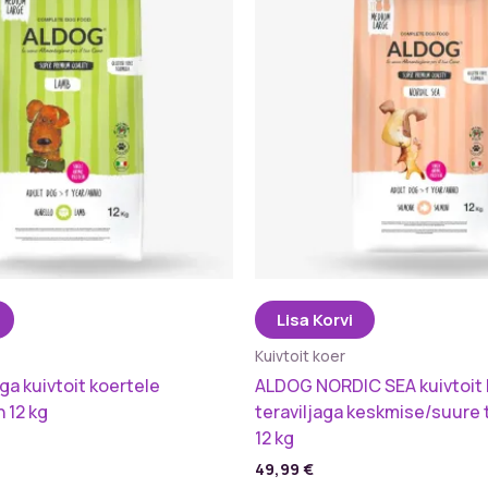
Lisa Korvi
Kuivtoit koer
a kuivtoit koertele
ALDOG NORDIC SEA kuivtoit 
 12 kg
teraviljaga keskmise/suure 
12 kg
49,99
€