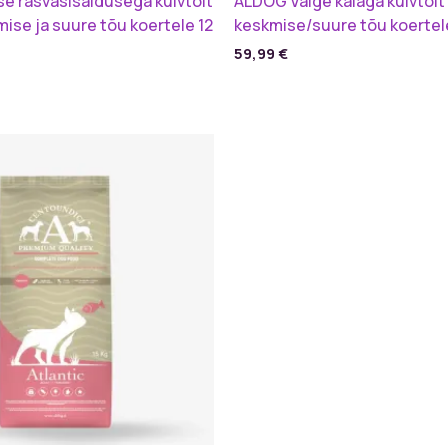
e rasvasisaldusega kuivtoit
ALDOG Valge kalaga kuivtoit
ise ja suure tõu koertele 12
keskmise/suure tõu koertele
59,99
€