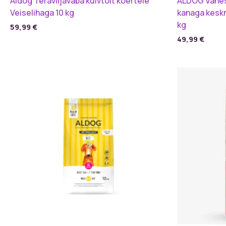
Aldog Teraviljavaba kuivtoit koertele
ALDOG Vähes
Veiselihaga 10 kg
kanaga keskm
kg
59,99
€
49,99
€