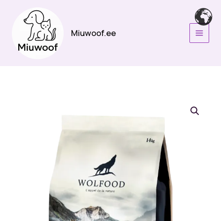
Skip
to
content
Miuwoof.ee