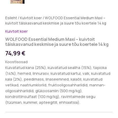
Esileht
/
Kuivtoit koer
/ WOLFOOD Essential Medium Maxi –
kuivtoit täiskasvanud keskmise ja suure tõu koertele 14 kg
Kuivtoit koer
WOLFOOD Essential Medium Maxi – kuivtoit
täiskasvanud keskmise ja suure tõu koertele 14 kg
74,99
€
Koostisosad
Kuivatatud kana (25%), kuivatatud sealiha (15%), tapioka
(14%), herned, linnurasv, kuivatatud kartul, valk, kuivatatud
kala (2%), peedimass, linaseemned, kalaõli, kuivatatud
vetikad, naatriumkloriid, fruktooligosahhariidid, mannan-
oligosahhariidid, glükoosamiin (500 mg/kg),
kondroitiinsulfaat (100 mg/kg), ravimtaimede segu
(tüümian, kummel, apteegitill, ehhiaatsia).