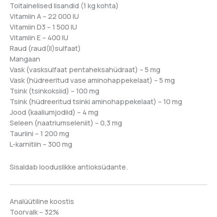
Toitainelised lisandid (1 kg kohta)
Vitamiin A – 22 000 IU
Vitamiin D3 – 1 500 IU
Vitamiin E – 400 IU
Raud (raud(II)sulfaat)
Mangaan
Vask (vasksulfaat pentaheksahüdraat) – 5 mg
Vask (hüdreeritud vase aminohappekelaat) – 5 mg
Tsink (tsinkoksiid) – 100 mg
Tsink (hüdreeritud tsinki aminohappekelaat) – 10 mg
Jood (kaaliumjodiid) – 4 mg
Seleen (naatriumseleniit) – 0,3 mg
Tauriini – 1 200 mg
L-karnitiin – 300 mg
Sisaldab looduslikke antioksüdante.
Analüütiline koostis
Toorvalk – 32%