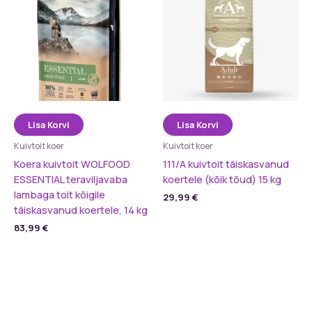
Lisa Korvi
Lisa Korvi
Kuivtoit koer
Kuivtoit koer
Koera kuivtoit WOLFOOD
111/A kuivtoit täiskasvanud
ESSENTIAL teraviljavaba
koertele (kõik tõud) 15 kg
lambaga toit kõigile
29,99
€
täiskasvanud koertele, 14 kg
83,99
€