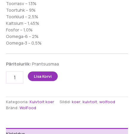
Toorrasv – 13%
Toortuhk – 9%
Toorkiud – 2,5%
Kaltsium – 1,45%
Fosfor – 1,0%
Oomega-6 – 2%
Oomega-3 – 0,5%
Päritoluriik:
Prantsusmaa
WOLFOOD
Lisa Korvi
Essential
Medium
Maxi
–
Kategooria:
Kuivtoit koer
Sildid:
koer
,
kuivtoit
,
wolfood
kuivtoit
Bränd:
WolFood
täiskasvanud
keskmise
ja
suure
Kirjeldus
tõu