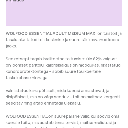
koertele
Lisainfo
14
kg
Arvustused (0)
kogus
WOLFOOD ESSENTIAL ADULT MEDIUM MAXI
on täistoit ja
tasakaalustatud toit keskmise ja suure täiskasvanud koera
jaoks.
See retsept tagab kvaliteetse toitumise: üle 82% valgust
on loomset päritolu, kalorisisaldus on mõõdukas, rikastatud
kondroprotektoritega – sobib suure tõu koertele
taskukohase hinnaga.
Valmistatud kanapõhiselt, mida koerad armastavad, ja
riisipõhiselt, mis on väga seeduv – toit on maitsev, kergesti
seeditav ning aitab ennetada ülekaalu.
WOLFOOD ESSENTIAL on suurepärane valik, kui soovid oma
koerale toitu, mis austab tema tervist, maitse-eelistusi ja