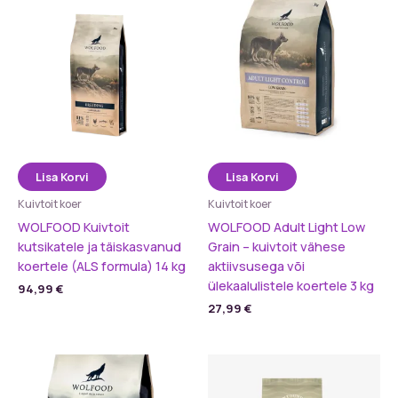
Lisa Korvi
Lisa Korvi
Kuivtoit koer
Kuivtoit koer
WOLFOOD Kuivtoit
WOLFOOD Adult Light Low
kutsikatele ja täiskasvanud
Grain – kuivtoit vähese
koertele (ALS formula) 14 kg
aktiivsusega või
ülekaalulistele koertele 3 kg
94,99
€
27,99
€