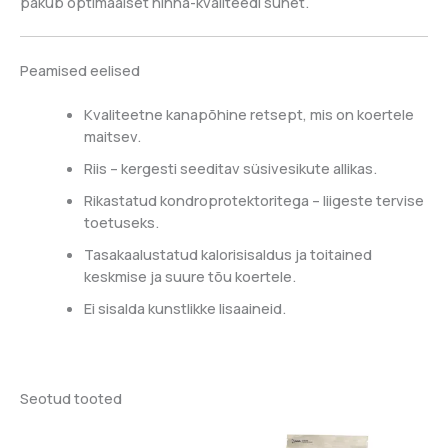
pakub optimaalset hinna-kvaliteedi suhet.
Peamised eelised
Kvaliteetne kanapõhine retsept, mis on koertele
maitsev.
Riis – kergesti seeditav süsivesikute allikas.
Rikastatud kondroprotektoritega – liigeste tervise
toetuseks.
Tasakaalustatud kalorisisaldus ja toitained
keskmise ja suure tõu koertele.
Ei sisalda kunstlikke lisaaineid.
Seotud tooted