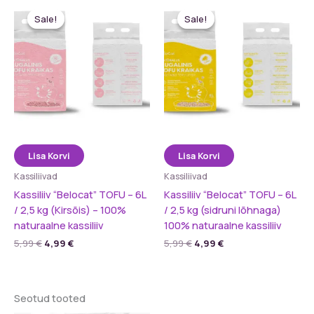
Sale!
Sale!
Sale!
Sale!
Lisa Korvi
Lisa Korvi
Kassiliivad
Kassiliivad
Kassiliiv “Belocat” TOFU – 6L
Kassiliiv “Belocat” TOFU – 6L
/ 2,5 kg (Kirsõis) – 100%
/ 2,5 kg (sidruni lõhnaga)
naturaalne kassiliiv
100% naturaalne kassiliiv
Algne
Praegune
Algne
Praegune
5,99
€
4,99
€
5,99
€
4,99
€
hind
hind
hind
hind
oli:
on:
oli:
on:
5,99 €.
4,99 €.
5,99 €.
4,99 €.
Seotud tooted