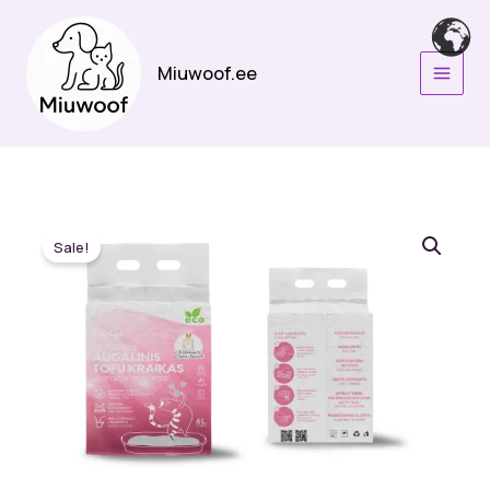
Skip
to
content
Miuwoof.ee
Sale!