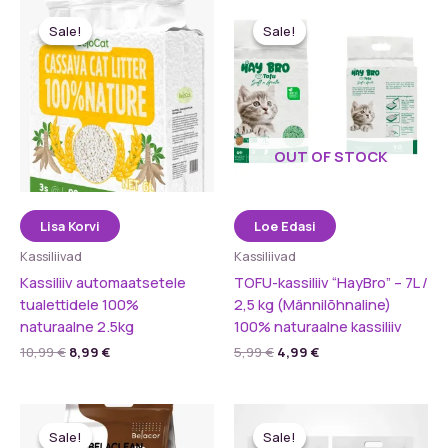
Sale!
Sale!
Sale!
Sale!
OUT OF STOCK
Lisa Korvi
Loe Edasi
Kassiliivad
Kassiliivad
Kassi­liiv automaatsetele
TOFU-kassiliiv “HayBro” – 7L /
tualettidele 100%
2,5 kg (Männilõhnaline)
naturaalne 2.5kg
100% naturaalne kassiliiv
Algne
Praegune
Algne
Praegune
10,99
€
8,99
€
5,99
€
4,99
€
hind
hind
hind
hind
oli:
on:
oli:
on:
10,99 €.
8,99 €.
5,99 €.
4,99 €.
Sale!
Sale!
Sale!
Sale!