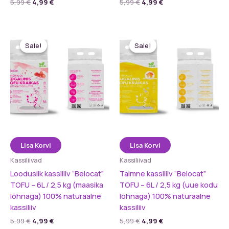
Algne
Praegune
Algne
Praegune
5,99
€
4,99
€
5,99
€
4,99
€
hind
hind
hind
hind
oli:
on:
oli:
on:
5,99 €.
4,99 €.
5,99 €.
4,99 €.
Sale!
Sale!
Sale!
Sale!
Lisa Korvi
Lisa Korvi
Kassiliivad
Kassiliivad
Looduslik kassiliiv “Belocat”
Taimne kassiliiv “Belocat”
TOFU – 6L / 2,5 kg (maasika
TOFU – 6L / 2,5 kg (uue kodu
lõhnaga) 100% naturaalne
lõhnaga) 100% naturaalne
kassiliiv
kassiliiv
Algne
Praegune
Algne
Praegune
5,99
€
4,99
€
5,99
€
4,99
€
hind
hind
hind
hind