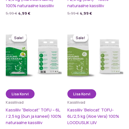
100% naturaalne kassiliiv
naturaalne kassiliiv
Algne
Praegune
Algne
Praegune
5,99
€
4,99
€
5,99
€
4,99
€
hind
hind
hind
hind
oli:
on:
oli:
on:
5,99 €.
4,99 €.
5,99 €.
4,99 €.
Sale!
Sale!
Sale!
Sale!
Lisa Korvi
Lisa Korvi
Kassiliivad
Kassiliivad
Kassiliiv “Belocat” TOFU – 6L
Kassiliiv ‘Belocat’ TOFU-
/ 2,5 kg (õun ja kaneel) 100%
6L/2,5 kg (Aloe Vera) 100%
naturaalne kassiliiv
LOODUSLIK LIIV