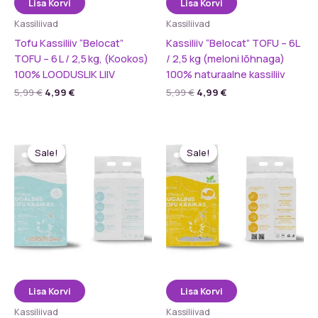
Lisa Korvi
Lisa Korvi
Kassiliivad
Kassiliivad
Tofu Kassiliiv “Belocat”
Kassiliiv “Belocat” TOFU – 6L
TOFU – 6 L / 2,5 kg, (Kookos)
/ 2,5 kg (meloni lõhnaga)
100% LOODUSLIK LIIV
100% naturaalne kassiliiv
Algne
Praegune
Algne
Praegune
5,99
€
4,99
€
5,99
€
4,99
€
hind
hind
hind
hind
oli:
on:
oli:
on:
5,99 €.
4,99 €.
5,99 €.
4,99 €.
Sale!
Sale!
Sale!
Sale!
Lisa Korvi
Lisa Korvi
Kassiliivad
Kassiliivad