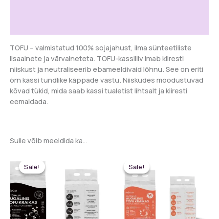
saladus)
Lisainfo
100%
naturaalne
Arvustused (0)
kassiliiv
kogus
TOFU – valmistatud 100% soja­jahust, ilma sünteetiliste
lisaainete ja värvaineteta. TOFU-kassiliiv imab kiiresti
niiskust ja neutraliseerib ebameeldivaid lõhnu. See on eriti
õrn kassi tundlike käppade vastu. Niiskudes moodustuvad
kõvad tükid, mida saab kassi tualetist lihtsalt ja kiiresti
eemaldada.
Sulle võib meeldida ka…
Sale!
Sale!
Sale!
Sale!