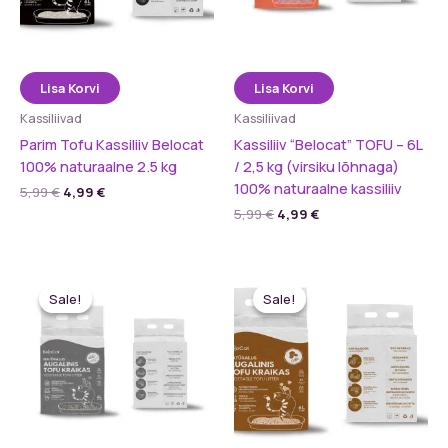
Lisa Korvi
Lisa Korvi
Kassiliivad
Kassiliivad
Parim Tofu Kassiliiv Belocat
Kassiliiv “Belocat” TOFU – 6L
100% naturaalne 2.5 kg
/ 2,5 kg (virsiku lõhnaga)
100% naturaalne kassiliiv
Algne
Praegune
5,99
€
4,99
€
hind
hind
Algne
Praegune
5,99
€
4,99
€
oli:
on:
hind
hind
5,99 €.
4,99 €.
oli:
on:
5,99 €.
4,99 €.
Sale!
Sale!
Sale!
Sale!