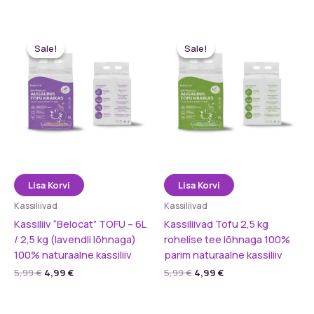
oli:
on:
oli:
on:
5,99 €.
4,99 €.
5,99 €.
4,99 €.
Sale!
Sale!
Sale!
Sale!
Lisa Korvi
Lisa Korvi
Kassiliivad
Kassiliivad
Kassiliiv “Belocat” TOFU – 6L
Kassiliivad Tofu 2,5 kg
/ 2,5 kg (lavendli lõhnaga)
rohelise tee lõhnaga 100%
100% naturaalne kassiliiv
parim naturaalne kassiliiv
Algne
Praegune
Algne
Praegune
5,99
€
4,99
€
5,99
€
4,99
€
hind
hind
hind
hind
oli:
on:
oli:
on:
5,99 €.
4,99 €.
5,99 €.
4,99 €.