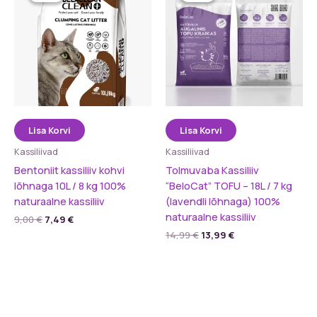
Lisa Korvi
Lisa Korvi
Kassiliivad
Kassiliivad
Bentoniit kassiliiv kohvi
Tolmuvaba Kassiliiv
lõhnaga 10L / 8 kg 100%
“BeloCat” TOFU – 18L / 7 kg
naturaalne kassiliiv
(lavendli lõhnaga) 100%
naturaalne kassiliiv
Algne
Praegune
9,00
€
7,49
€
hind
hind
Algne
Praegune
14,99
€
13,99
€
oli:
on:
hind
hind
9,00 €.
7,49 €.
oli:
on:
14,99 €.
13,99 €.