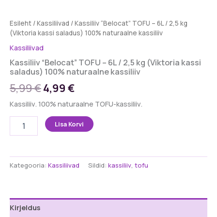
Esileht
/
Kassiliivad
/ Kassiliiv “Belocat” TOFU – 6L / 2,5 kg
(Viktoria kassi saladus) 100% naturaalne kassiliiv
Kassiliivad
Kassiliiv “Belocat” TOFU – 6L / 2,5 kg (Viktoria kassi
saladus) 100% naturaalne kassiliiv
Algne
Praegune
5,99
€
4,99
€
hind
hind
Kassiliiv. 100% naturaalne TOFU-kassiliiv.
oli:
on:
Kassiliiv
Lisa Korvi
"Belocat"
5,99 €.
4,99 €.
TOFU
–
6L
Kategooria:
Kassiliivad
Sildid:
kassiliiv
,
tofu
/
2,5
kg
(Viktoria
Kirjeldus
kassi