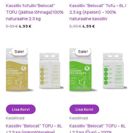
Kassiliiv tofuliiv”Belocat”
Kassiliiv “Belocat” Tofu – 6L /
TOFU (jäätise lõhnaga)100%
2,5 kg (Apelsin) – 100%
naturaalne 2.5 kg
naturaalne kassiliiv
Algne
Praegune
Algne
Praegune
5,99
€
4,99
€
5,99
€
4,99
€
hind
hind
hind
hind
oli:
on:
oli:
on:
5,99 €.
4,99 €.
5,99 €.
4,99 €.
Sale!
Sale!
Sale!
Sale!
Lisa Korvi
Lisa Korvi
Kassiliivad
Kassiliivad
Kassiliiv “Belocat” TOFU – 6L
Kassiliiv “Belocat” TOFU – 6L
/ 2,5 kg (männilõhnaline)
/ 2,5 kg (Õun) – 100%