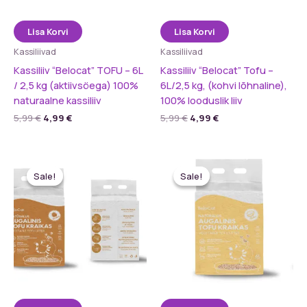
Lisa Korvi
Lisa Korvi
Kassiliivad
Kassiliivad
Kassiliiv “Belocat” TOFU – 6L
Kassiliiv “Belocat” Tofu –
/ 2,5 kg (aktiivsöega) 100%
6L/2,5 kg, (kohvi lõhnaline),
naturaalne kassiliiv
100% looduslik liiv
Algne
Praegune
Algne
Praegune
5,99
€
4,99
€
5,99
€
4,99
€
hind
hind
hind
hind
oli:
on:
oli:
on:
5,99 €.
4,99 €.
5,99 €.
4,99 €.
Sale!
Sale!
Sale!
Sale!