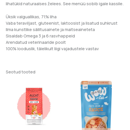
lihatükid naturaalses želees. See menüü sobib igale kassile.
Üksik valguallikas, 71% liha
Vaba teraviljast, gluteenist, laktoosist ja lisatud suhkrust
Ilma kunstlike säilitusainete ja maitseaineteta
Sisaldab Omega 3 ja 6 rasvhappeid
Arendatud veterinaaride poolt
100% looduslik, täielikult liigi vajadustele vastav
Seotud tooted