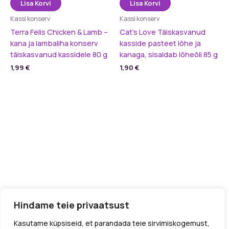
Lisa Korvi
Lisa Korvi
Kassi konserv
Kassi konserv
Terra Felis Chicken & Lamb –
Cat’s Love Täiskasvanud
kana ja lambaliha konserv
kasside pasteet lõhe ja
täiskasvanud kassidele 80 g
kanaga, sisaldab lõheõli 85 g
1,99
€
1,90
€
Kõik tooted
Hindame teie privaatsust
Kodu
Kasutame küpsiseid, et parandada teie sirvimiskogemust,