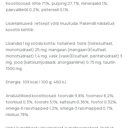
Koostisosad: lõhe 71%, puljong 27,7%, mineraalid 1%,
päevalilleõli 0,2%, petersell 0,1%.
Lisamärkused: retsept võib muutuda. Pakendil näidatud
koostis kehtib.
Lisandid 1 kg sööda kohta: toitained: tsink (tsinksulfaat,
monohüdraat) 25 mg, mangaan (mangaan(II)sulfaat,
monohüdraat) 1,4 mg, vask (vask(II)sulfaat, pentahüdraat) 3
mg, jood (kaltsiumjodaadi, anorgaaniline) 0,75 mg, tauriin
1500 mg.
Energia: 109 kcal / 100 g, 460 kJ
Analüütilised koostisosad: toorvalk 9,8%, toorrasv 8,2%,
toorkiud 0,3%, toorahi 3,1%, kaltsium 0,36%, fosfor 0,32%,
omega-6 rasvhapped 1,2%, omega-3 rasvhapped 0,7%,
niiskus 78%.
Vaba kunstlikest värvainetest ja maitseainetest, lisatud