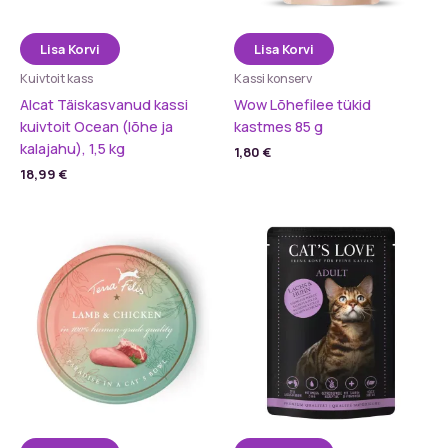
Lisa Korvi
Lisa Korvi
Kuivtoit kass
Kassi konserv
Alcat Täiskasvanud kassi
Wow Lõhefilee tükid
kuivtoit Ocean (lõhe ja
kastmes 85 g
kalajahu), 1,5 kg
1,80
€
18,99
€