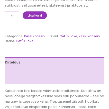
suhkrust, säilitusainetest, gluteenist ja laktoosist.
Cat's
Lisa Korvi
Love
Täiskasvanud
kassi
pasteet
Kategooria:
Kassi konserv
Sildid:
Cat`s Love
,
kass
,
konserv
lõhega
Bränd:
Cat`s Love
85
g
kogus
Kirjeldus
Lisainfo
Arvustused (0)
Kala annab teie kassile väärtuslikke toitaineid. Seetõttu on
meie lõhega märgtoit kasside seas eriti populaarne – see on
maitsev ja tugevdab keha. Tipptasemel täistoit, hoolikalt
välja töötatud ekspertide poolt. Konservis – pate, kotis –