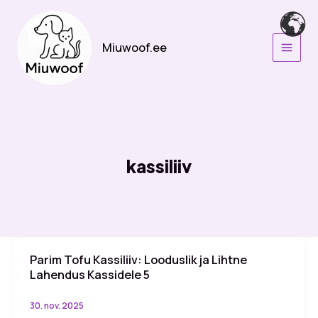
Skip
to
content
Miuwoof.ee
kassiliiv
Parim Tofu Kassiliiv: Looduslik ja Lihtne
Lahendus Kassidele 5
30. nov. 2025