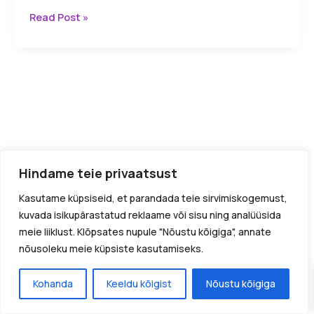
Parim
Read Post »
Tofu
Kassiliiv:
Looduslik
ja
Lihtne
Lahendus
Kassidele
5
Kõik tooted
Hindame teie privaatsust
Kodu
Kasutame küpsiseid, et parandada teie sirvimiskogemust,
Meist
kuvada isikupärastatud reklaame või sisu ning analüüsida
Blogi
meie liiklust. Klõpsates nupule "Nõustu kõigiga", annate
nõusoleku meie küpsiste kasutamiseks.
Kontakt
Autoriõigus © 2026 Miuwoof.ee
Kohanda
Keeldu kõigist
Nõustu kõigiga